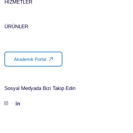
HİZMETLER
ÜRÜNLER
Akademik Portal
Sosyal Medyada Bizi Takip Edin
ayın
 963 30 39
t Mh. Dumlupınar Cd. 381A No:16 (Sisa
a/ANKARA