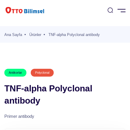
msel
Sayfa
Ana Sayfa
Ürünler
TNF-alpha Polyclonal antibody
ımızda
izmetler
rünler
En az üç ile karakter arama yapabilirsiniz.
etler
Antikorlar
Polyclonal
ler
TNF-alpha Polyclonal
antibody
Primer antibody
ar